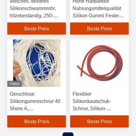
Weiches, flexibles
Hohe Haltbarkeit
Silikonschwammrohr,
Nahrungsmittelqualität
hitzebeständig, 250-
Silikon Gummi Fester
400% Dehnung
Schnurstreifen Flexibel
Beste Preis
Beste Preis
zum Abdichten und
Isolieren
Video
Geruchlose
Flexibler
Silikongummischnur 40
Silikonkautschuk-
Shore A,
Schnur, Silikon-
alterungsbeständig,
Vollgummiseil für
Beste Preis
Beste Preis
vibrationsfest
Schalldämmung