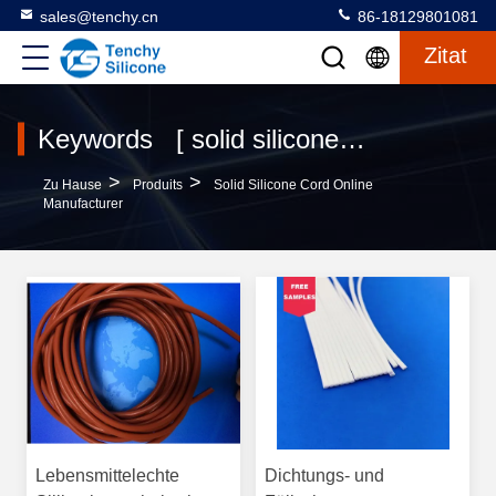
sales@tenchy.cn
86-18129801081
Zitat
Keywords [ solid silicone cord ] Match 10 produits
>
>
Zu Hause
Produits
Solid Silicone Cord Online
Manufacturer
Lebensmittelechte
Dichtungs- und