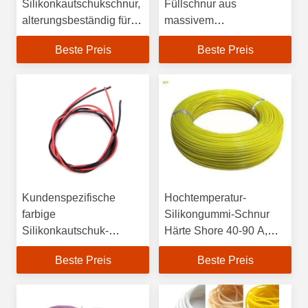
Silikonkautschukschnur,
Füllschnur aus
alterungsbeständig für
massivem
Tür- und
Silikonkautschuk,
Beste Preis
Beste Preis
Fensterabdichtungen
ozonbeständig
Kundenspezifische
Hochtemperatur-
farbige
Silikongummi-Schnur
Silikonkautschuk-
Härte Shore 40-90 A,
Schnur,
Gelbe Farbe
Beste Preis
Beste Preis
Witterungsbeständigkeit,
50~300% Dehnung