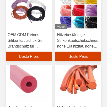
Video
OEM ODM Reines
Hitzebeständige
Silikonkautschuk-Seil
Silikonkautschukschnur,
Brandschutz für
hohe Elastizität, hohe
Wasseraufbereitungsanlagen
Festigkeit, lange
Beste Preis
Beste Preis
Lebensdauer