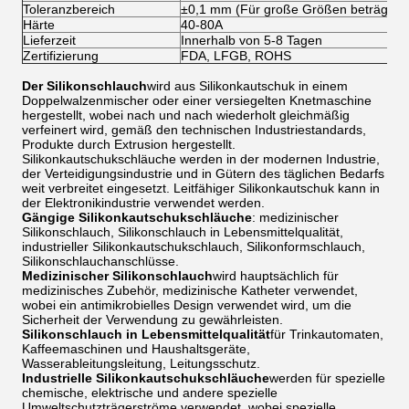
Toleranzbereich
±0,1 mm (Für große Größen beträgt de
Härte
40-80A
Lieferzeit
Innerhalb von 5-8 Tagen
Zertifizierung
FDA, LFGB, ROHS
Der Silikonschlauch
wird aus Silikonkautschuk in einem
Doppelwalzenmischer oder einer versiegelten Knetmaschine
hergestellt, wobei nach und nach wiederholt gleichmäßig
verfeinert wird, gemäß den technischen Industriestandards,
Produkte durch Extrusion hergestellt.
Silikonkautschukschläuche werden in der modernen Industrie,
der Verteidigungsindustrie und in Gütern des täglichen Bedarfs
weit verbreitet eingesetzt. Leitfähiger Silikonkautschuk kann in
der Elektronikindustrie verwendet werden.
Gängige Silikonkautschukschläuche
: medizinischer
Silikonschlauch, Silikonschlauch in Lebensmittelqualität,
industrieller Silikonkautschukschlauch, Silikonformschlauch,
Silikonschlauchanschlüsse.
Medizinischer Silikonschlauch
wird hauptsächlich für
medizinisches Zubehör, medizinische Katheter verwendet,
wobei ein antimikrobielles Design verwendet wird, um die
Sicherheit der Verwendung zu gewährleisten.
Silikonschlauch in Lebensmittelqualität
für Trinkautomaten,
Kaffeemaschinen und Haushaltsgeräte,
Wasserableitungsleitung, Leitungsschutz.
Industrielle Silikonkautschukschläuche
werden für spezielle
chemische, elektrische und andere spezielle
Umweltschutzträgerströme verwendet, wobei spezielle