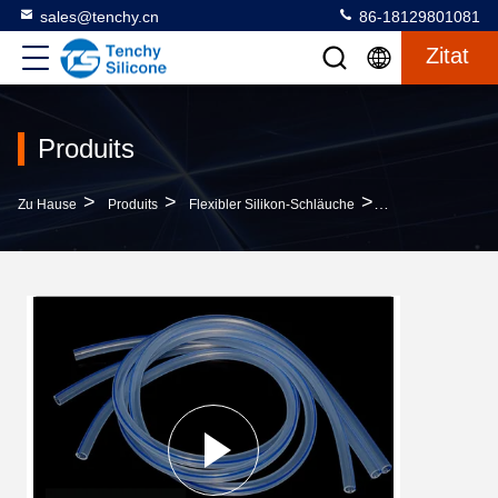
sales@tenchy.cn
86-18129801081
Zitat
Produits
>
>
>
Zu Hause
Produits
Flexibler Silikon-Schläuche
Medizinische 80 