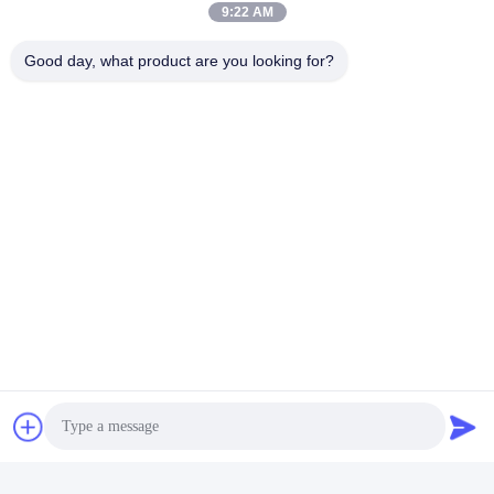
9:22 AM
Good day, what product are you looking for?
Verpackung
1. Standardkartongröße: 35 * 40 * 50 cm.
2. Kundenspezifische Verpackung ist verfügbar, einschließlich
kundenspezifischer Papierkarte, Plastiktüte, Etikett,
bedrucktem Karton usw.
Versand
1. Vorbestellungsvereinbarung, einschließlich Artikel, Menge,
spezifische Verpackungsanforderungen, falls vorhanden.
2. PI-Bestätigung, einschließlich Spezifikationen, Preise,
Zahlungskonto, Versandkosten & Agent usw.
3. Zahlungsbestätigung.
4. Versandvereinbarung, Pakete werden streng kontrolliert.
5. Warenverladung und -auslieferung.