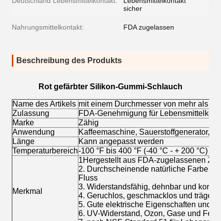
Deutschland Lebensmittelkontakt:
Lebensmittelkontakt
sicher
Nahrungsmittelkontakt:
FDA zugelassen
Beschreibung des Produkts
Rot gefärbter Silikon-Gummi-Schlauch
Name des Artikels
mit einem Durchmesser von mehr als 2
Zulassung
FDA-Genehmigung für Lebensmittelkont
Marke
Zähig
Anwendung
Kaffeemaschine, Sauerstoffgenerator, Fl
Länge
Kann angepasst werden
Temperaturbereich
-100 °F bis 400 °F (-40 °C - + 200 °C)
1Hergestellt aus FDA-zugelassenen Zut
2. Durchscheinende natürliche Farbe für
Fluss
3. Widerstandsfähig, dehnbar und komp
Merkmal
4. Geruchlos, geschmacklos und träge
5. Gute elektrische Eigenschaften und W
6. UV-Widerstand, Ozon, Gase und Feuch