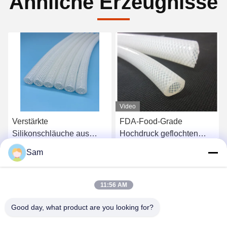
Ähnliche Erzeugnisse
Video
Verstärkte
FDA-Food-Grade
Silikonschläuche aus
Hochdruck geflochten
Polyester, geflochten,
Silikonrohr für
Sam
hochtemperaturbeständig
Lebensmittelmaschine
Beste Preis
Beste Preis
in pharmazeutischen
Behältern
11:56 AM
Good day, what product are you looking for?