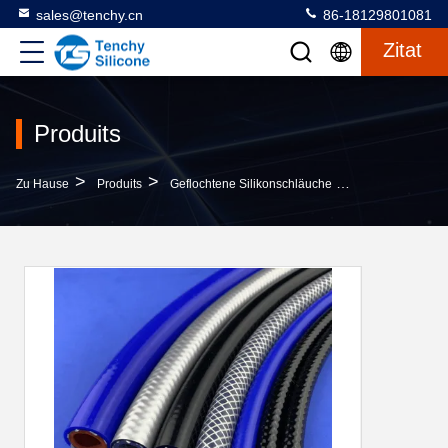
sales@tenchy.cn
86-18129801081
Zitat
Produits
>
>
>
Zu Hause
Produits
Geflochtene Silikonschläuche
Trennungsbestä