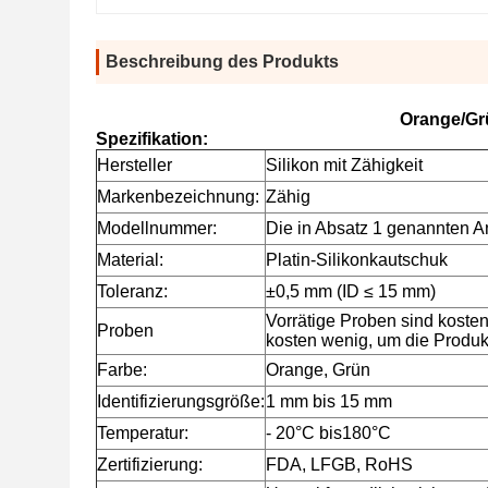
Beschreibung des Produkts
Orange/Grü
Spezifikation:
Hersteller
Silikon mit Zähigkeit
Markenbezeichnung:
Zähig
Modellnummer:
Die in Absatz 1 genannten A
Material:
Platin-Silikonkautschuk
Toleranz:
±0,5 mm (ID ≤ 15 mm)
Vorrätige Proben sind koste
Proben
kosten wenig, um die Produ
Farbe:
Orange, Grün
Identifizierungsgröße:
1 mm bis 15 mm
Temperatur:
- 20
°C bis
180
°C
Zertifizierung:
FDA, LFGB, RoHS