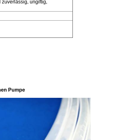
zuverlässig, ungiftig,
chen Pumpe