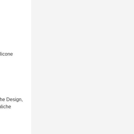
ilicone
che Design,
mliche