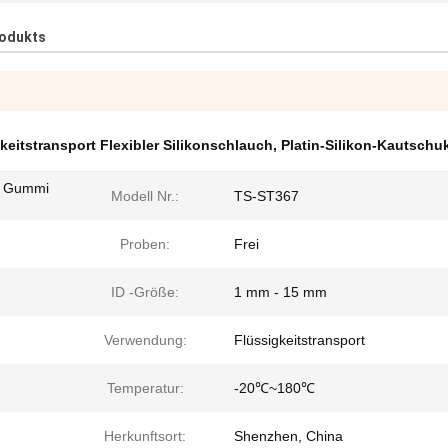
rodukts
keitstransport Flexibler Silikonschlauch
,
Platin-Silikon-Kautschu
d Gummi
Modell Nr.:
TS-ST367
Proben:
Frei
ID -Größe:
1 mm - 15 mm
Verwendung:
Flüssigkeitstransport
Temperatur:
-20℃~180℃
Herkunftsort:
Shenzhen, China