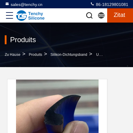
sales@tenchy.cn
86-18129801081
Zitat
Produits
>
>
>
Zu Hause
Produits
Silikon-Dichtungsband
Umweltschonende Silicone-Gummi-Dichtungen 8.0MPa 30A Härte