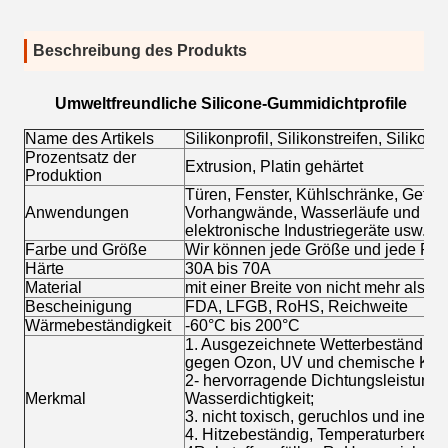
Beschreibung des Produkts
Umweltfreundliche Silicone-Gummidichtprofile
Name des Artikels
Silikonprofil, Silikonstreifen, Silik
Prozentsatz der
Extrusion, Platin gehärtet
Produktion
Türen, Fenster, Kühlschränke, Gefrie
Anwendungen
Vorhangwände, Wasserläufe und medi
elektronische Industriegeräte usw.
Farbe und Größe
Wir können jede Größe und jede Far
Härte
30A bis 70A
Material
mit einer Breite von nicht mehr als 
Bescheinigung
FDA, LFGB, RoHS, Reichweite
Wärmebeständigkeit
-60°C bis 200°C
1. Ausgezeichnete Wetterbeständigkei
gegen Ozon, UV und chemische Korr
2- hervorragende Dichtungsleistung, g
Merkmal
Wasserdichtigkeit;
3. nicht toxisch, geruchlos und inert
4. Hitzebeständig, Temperaturbereic