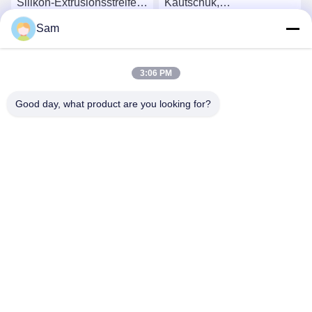
Silikon-Extrusionsstreifen
Kautschuk,
für Abdichtung und
Schlagdämpfer, Silikon-
Sam
Isolierung
Kautschukpolster mit
Beste Preis
Beste Preis
Klebstoff
3:06 PM
Good day, what product are you looking for?
SHENZHEN TENCHY SILICONE&RUBBER
CO.,LTD
sales@tenchy.cn
86-18129801081
Gebäude 8, Tongfucun Industrial Park, Longhua, Shenzhen,
Guangdong, China (518109)