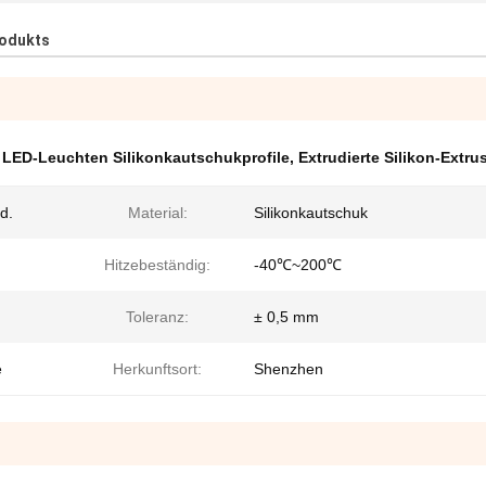
rodukts
,
LED-Leuchten Silikonkautschukprofile
,
Extrudierte Silikon-Extru
d.
Material:
Silikonkautschuk
Hitzebeständig:
-40℃~200℃
Toleranz:
± 0,5 mm
e
Herkunftsort:
Shenzhen