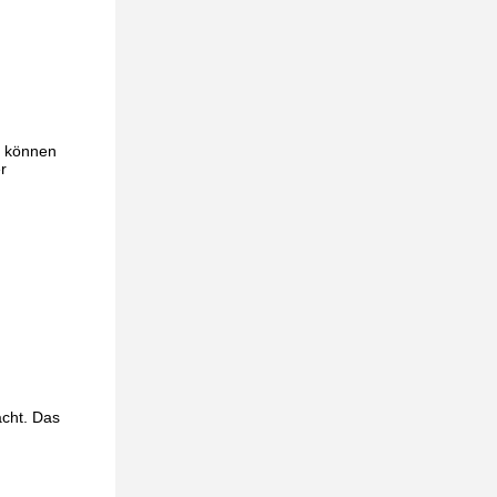
r können
r
acht. Das
.