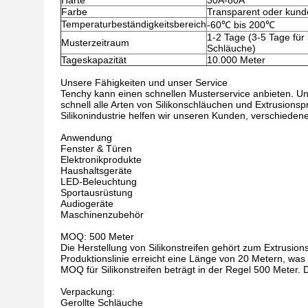
Härte
30A-80A
Farbe
Transparent oder kund
Temperaturbeständigkeitsbereich
-60℃ bis 200℃
1-2 Tage (3-5 Tage für
Musterzeitraum
Schläuche)
Tageskapazität
10.000 Meter
Unsere Fähigkeiten und unser Service
Tenchy kann einen schnellen Musterservice anbieten. U
schnell alle Arten von Silikonschläuchen und Extrusions
Silikonindustrie helfen wir unseren Kunden, verschiede
Anwendung
Fenster & Türen
Elektronikprodukte
Haushaltsgeräte
LED-Beleuchtung
Sportausrüstung
Audiogeräte
Maschinenzubehör
MOQ: 500 Meter
Die Herstellung von Silikonstreifen gehört zum Extrusion
Produktionslinie erreicht eine Länge von 20 Metern, was
MOQ für Silikonstreifen beträgt in der Regel 500 Meter. 
Verpackung:
Gerollte Schläuche