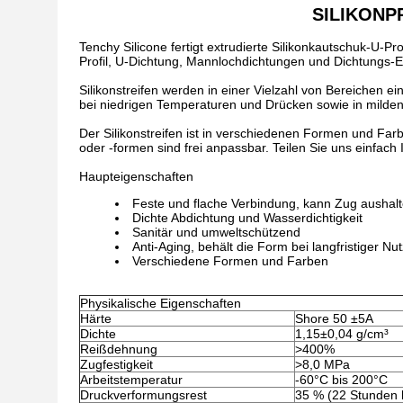
SILIKONP
Tenchy Silicone fertigt extrudierte Silikonkautschuk-U
Profil, U-Dichtung, Mannlochdichtungen und Dichtungs-E
Silikonstreifen werden in einer Vielzahl von Bereichen 
bei niedrigen Temperaturen und Drücken sowie in mil
Der Silikonstreifen ist in verschiedenen Formen und Far
oder -formen sind frei anpassbar. Teilen Sie uns einfach 
Haupteigenschaften
Feste und flache Verbindung, kann Zug aushal
Dichte Abdichtung und Wasserdichtigkeit
Sanitär und umweltschützend
Anti-Aging, behält die Form bei langfristiger Nu
Verschiedene Formen und Farben
Physikalische Eigenschaften
Härte
Shore 50 ±5A
Dichte
1,15±0,04 g/cm³
Reißdehnung
>400%
Zugfestigkeit
>8,0 MPa
Arbeitstemperatur
-60°C bis 200°C
Druckverformungsrest
35 % (22 Stunden 