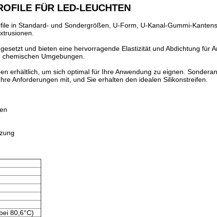
ROFILE FÜR LED-LEUCHTEN
-Profile in Standard- und Sondergrößen, U-Form, U-Kanal-Gummi-Kantens
xtrusionen.
eingesetzt und bieten eine hervorragende Elastizität und Abdichtung fü
den chemischen Umgebungen.
ben erhältlich, um sich optimal für Ihre Anwendung zu eignen. Sondera
Ihre Anforderungen mit, und Sie erhalten den idealen Silikonstreifen.
ten
tzung
bei 80,6°C)