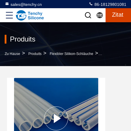
sales@tenchy.cn
86-18129801081
Zitat
Produits
>
>
>
Zu Hause
Produits
Flexibler Silikon-Schläuche
Medizinische Sili