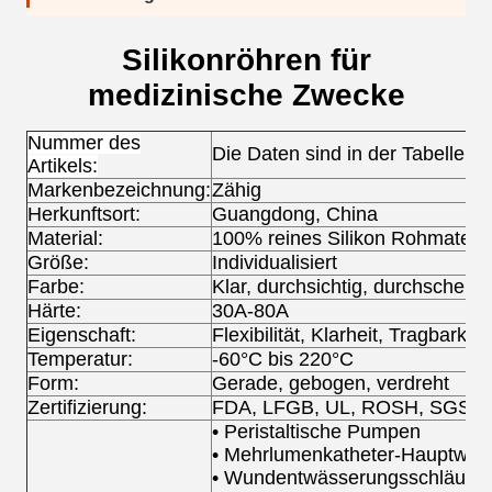
Silikonröhren für
medizinische Zwecke
Nummer des
Die Daten sind in der Tabelle 1 
Artikels:
Markenbezeichnung:
Zähig
Herkunftsort:
Guangdong, China
Material:
100% reines Silikon Rohmateria
Größe:
Individualisiert
Farbe:
Klar, durchsichtig, durchschei
Härte:
30A-80A
Eigenschaft:
Flexibilität, Klarheit, Tragbarke
Temperatur:
-60°C bis 220°C
Form:
Gerade, gebogen, verdreht
Zertifizierung:
FDA, LFGB, UL, ROSH, SGS
UP
• Peristaltische Pumpen
• Mehrlumenkatheter-Hauptwell
• Wundentwässerungsschläuch