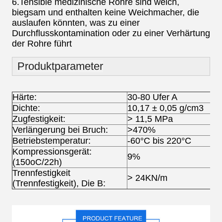
6.Tensible medizinische Rohre sind weich,
biegsam und enthalten keine Weichmacher, die
auslaufen könnten, was zu einer
Durchflusskontamination oder zu einer Verhärtung
der Rohre führt
Produktparameter
Härte:
30-80 Ufer A
Dichte:
10,17 ± 0,05 g/cm3
Zugfestigkeit:
> 11,5 MPa
Verlängerung bei Bruch:
>470%
Betriebstemperatur:
-60°C bis 220°C
Kompressionsgerät:
9%
(150oC/22h)
Trennfestigkeit
> 24KN/m
(Trennfestigkeit), Die B: