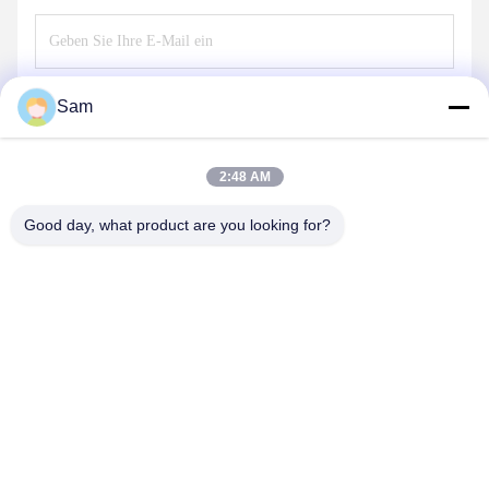
Senden
Sam
2:48 AM
Good day, what product are you looking for?
SHENZHEN TENCHY SILICONE&RUBBER
CO.,LTD
sales@tenchy.cn
86-18129801081
Gebäude 8, Tongfucun Industrial Park, Longhua, Shenzhen,