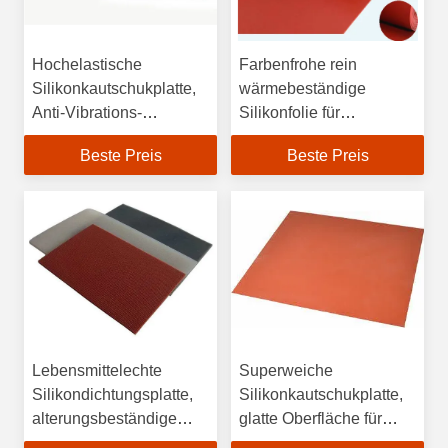
Hochelastische
Farbenfrohe rein
Silikonkautschukplatte,
wärmebeständige
Anti-Vibrations-
Silikonfolie für
Silikonplattenrolle
Küchenutensilien
Beste Preis
Beste Preis
Lebensmittelechte
Superweiche
Silikondichtungsplatte,
Silikonkautschukplatte,
alterungsbeständige
glatte Oberfläche für
flache Silikonplatte
Geschirr, Mikrowelle