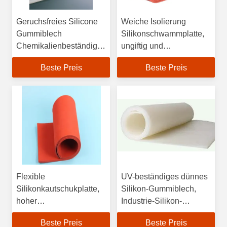
Geruchsfreies Silicone
Weiche Isolierung
Gummiblech
Silikonschwammplatte,
Chemikalienbeständigkeit
ungiftig und
0,5 m 1,0 m
hochtemperaturbeständig
Beste Preis
Beste Preis
Standardbreite
Flexible
UV-beständiges dünnes
Silikonkautschukplatte,
Silikon-Gummiblech,
hoher
Industrie-Silikon-
Temperaturbereich -50
Dämmstoff
Beste Preis
Beste Preis
°C bis 200 °C