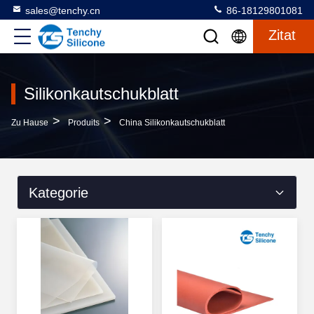
sales@tenchy.cn
86-18129801081
Zitat
Silikonkautschukblatt
>
>
Zu Hause
Produits
China Silikonkautschukblatt
Kategorie