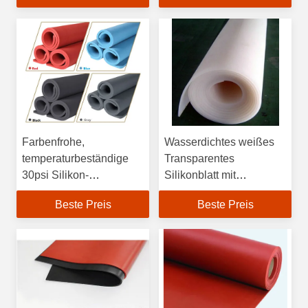
Farbenfrohe,
Wasserdichtes weißes
temperaturbeständige
Transparentes
30psi Silikon-
Silikonblatt mit
Gummifolie
dekorativem
Beste Preis
Beste Preis
Honighalsdesign