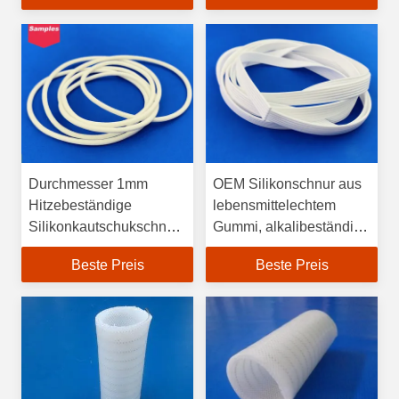
Durchmesser 1mm
OEM Silikonschnur aus
Hitzebeständige
lebensmittelechtem
Silikonkautschukschnur
Gummi, alkalibeständig,
Hohe Zugfestigkeit
Shore 90 A
Beste Preis
Beste Preis