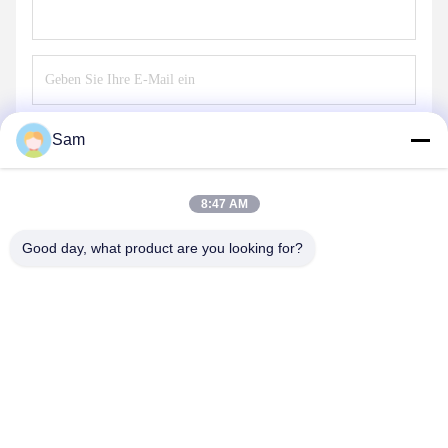
Senden
Sam
8:47 AM
Good day, what product are you looking for?
SHENZHEN TENCHY SILICONE&RUBBER
CO.,LTD
sales@tenchy.cn
86-755-29181281