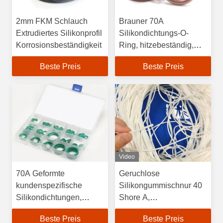
2mm FKM Schlauch
Brauner 70A
Extrudiertes Silikonprofil
Silikondichtungs-O-
Korrosionsbeständigkeit
Ring, hitzebeständig,
verformungsfrei
Beste Preis
Beste Preis
Video
70A Geformte
Geruchlose
kundenspezifische
Silikongummischnur 40
Silikondichtungen,
Shore A,
hochtemperaturbeständig
alterungsbeständig,
Beste Preis
Beste Preis
vibrationsfest