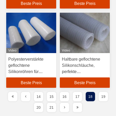
Beste Preis
Beste Preis
Für pharmazeutische
Video
Video
Polyesterverstärkte
Haltbare geflochtene
geflochtene
Silikonschläuche,
Silikonröhren für
perfekte
elektrische Geräte
Hitzebeständigkeit für
Beste Preis
Beste Preis
visuelle
Durchflusskontrolle
14
15
16
17
18
19
20
21