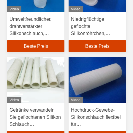
Video
Video
Umweltfreundlicher,
Niedrigflüchtige
drahtverstärkter
geflochte
Silikonschlauch,
Silikonröhrchen,
Hochdruck-
Drahtverstärkter flexibler
Beste Preis
Beste Preis
Silikonschlauch
Schlauch
Video
Video
Getränke verwandeln
Hochdruck-Gewebe-
Sie geflochtenen Silikon
Silikonschlauch flexibel
Schlauch
für
Niedrigflüchtige Qualität
Lebensmittelmaschinen