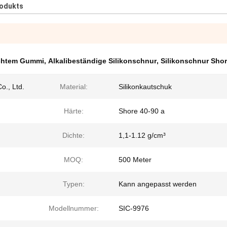
rodukts
echtem Gummi
,
Alkalibeständige Silikonschnur
,
Silikonschnur Shor
o., Ltd.
Material:
Silikonkautschuk
Härte:
Shore 40-90 a
Dichte:
1,1-1.12 g/cm³
MOQ:
500 Meter
Typen:
Kann angepasst werden
Modellnummer:
SIC-9976