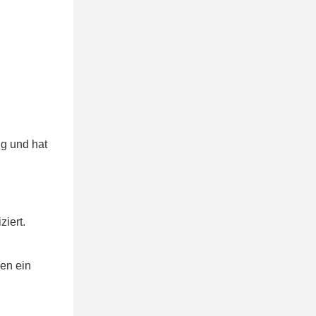
ng und hat
iert.
en ein