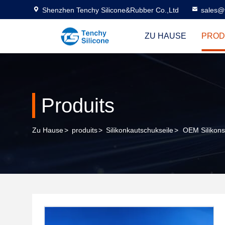
Shenzhen Tenchy Silicone&Rubber Co.,Ltd
sales@
ZU HAUSE
PROD
Produits
Zu Hause
>
produits
>
Silikonkautschukseile
>
OEM Silikons