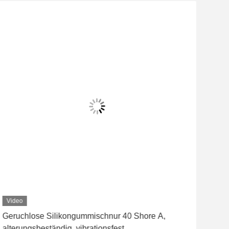
Video
Geruchlose Silikongummischnur 40 Shore A,
Dur
alterungsbeständig, vibrationsfest
Sili