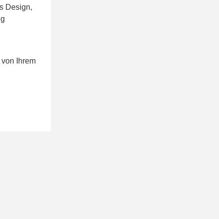
es Design,
ng
 von Ihrem