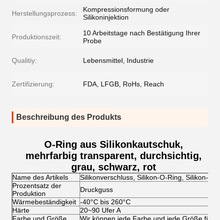
Kompressionsformung oder
Herstellungsprozess:
Silikoninjektion
10 Arbeitstage nach Bestätigung Ihrer
Produktionszeit:
Probe
Qualitiy:
Lebensmittel, Industrie
Zertifizierung:
FDA, LFGB, RoHs, Reach
Beschreibung des Produkts
O-Ring aus Silikonkautschuk,
mehrfarbig transparent, durchsichtig,
grau, schwarz, rot
Name des Artikels
Silikonverschluss, Silikon-O-Ring, Silikon-Sie
Prozentsatz der
Druckguss
Produktion
Wärmebeständigkeit
-40°C bis 260°C
Härte
20~90 Ufer A
Farbe und Größe
Wir können jede Farbe und jede Größe für 