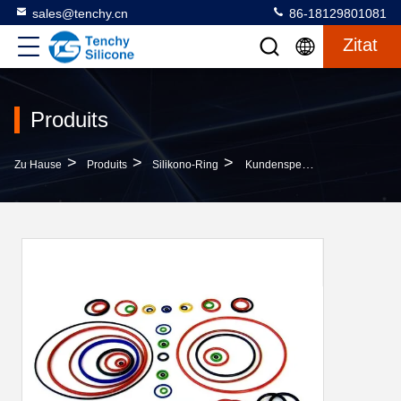
sales@tenchy.cn
86-18129801081
Zitat
Produits
>
>
>
Zu Hause
Produits
Silikono-Ring
Kundenspezifischer Silikon-O-Ring, Mehrfarbig Transparent, Transluzent, Grau, Schwarz, Rot