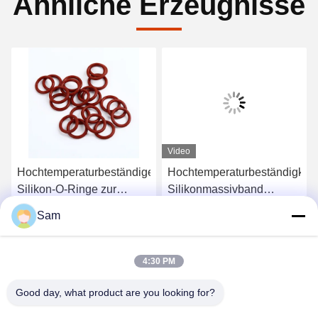
Ähnliche Erzeugnisse
Video
Hochtemperaturbeständige
Hochtemperaturbeständigkeit
Silikon-O-Ringe zur
Silikonmassivband
industriellen Versiegelung
Druckkocher
Sam
durch extreme Hitze
Versiegelungsring
Beste Preis
Beste Preis
Dichtung
4:30 PM
Good day, what product are you looking for?