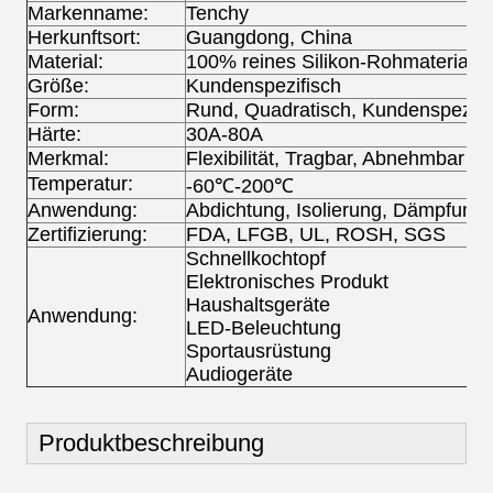
Markenname:
Tenchy
Herkunftsort:
Guangdong, China
Material:
100% reines Silikon-Rohmaterial
Größe:
Kundenspezifisch
Form:
Rund, Quadratisch, Kundenspezifi
Härte:
30A-80A
Merkmal:
Flexibilität, Tragbar, Abnehmbar
Temperatur:
-60℃-200℃
Anwendung:
Abdichtung, Isolierung, Dämpfung
Zertifizierung:
FDA, LFGB, UL, ROSH, SGS
Schnellkochtopf
Elektronisches Produkt
Haushaltsgeräte
Anwendung:
LED-Beleuchtung
Sportausrüstung
Audiogeräte
Produktbeschreibung