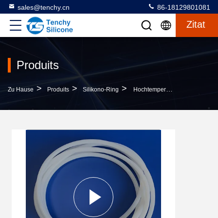
sales@tenchy.cn
86-18129801081
Zitat
Produits
>
>
>
Zu Hause
Produits
Silikono-Ring
Hochtemperaturbeständigkeit Silikonmassivband Druckkocher Versiegelungsring Dichtung