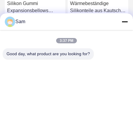
Silikon Gummi
Wärmebeständige
Expansionsbellows
Silikonteile aus Kautschuk
kundenspezifische
O-Ring-Dichtung für
Sam
Lebensmittelqualität
Industriezwecke
Beste Preis
Beste Preis
Wiegen Bellows Rund &
Kegel Polyconnect
3:37 PM
Good day, what product are you looking for?
SHENZHEN TENCHY SILICONE&RUBBER
CO.,LTD
sales@tenchy.cn
86-18129801081
Gebäude 8, Tongfucun Industrial Park, Longhua, Shenzhen,
Guangdong, China (518109)