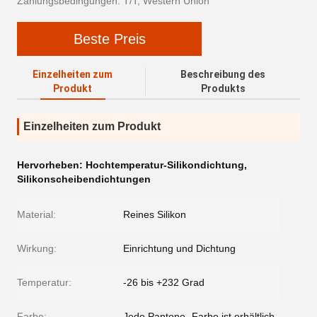
Zahlungsbedingungen: T/T, Western Union
Beste Preis
Einzelheiten zum
Beschreibung des
Produkt
Produkts
Einzelheiten zum Produkt
Hervorheben:
Hochtemperatur-Silikondichtung
,
Silikonscheibendichtungen
Material:
Reines Silikon
Wirkung:
Einrichtung und Dichtung
Temperatur:
-26 bis +232 Grad
Farbe:
Jede Pantone -Farbe ist erhältlich