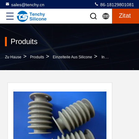
sales@tenchy.cn
86-18129801081
Zitat
Produits
>
>
>
Zu Hause
Produits
Einzelteile Aus Silicone
Industrielle Geformte Mechanische Silikon-O-Ring-Flachverschlüsse