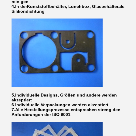
reinigen
4.
In der
Kunststoffbehälter, Lunchbox, Glasbehälter
als
Silikondichtung
5.
Individuelle Designs, Größen und andere werden
akzeptiert
6.
Individuelle Verpackungen werden akzeptiert
7.
Alle Herstellungsprozesse entsprechen streng den
Anforderungen der ISO 9001