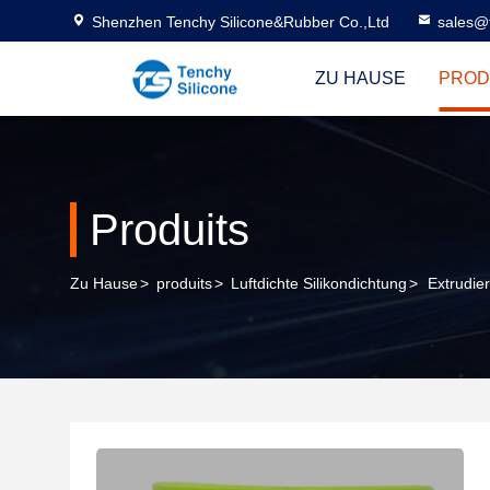
Shenzhen Tenchy Silicone&Rubber Co.,Ltd
sales@
ZU HAUSE
PROD
Produits
Zu Hause
>
produits
>
Luftdichte Silikondichtung
>
Extrudie