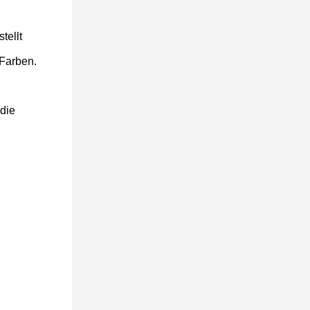
tellt
 Farben.
 die