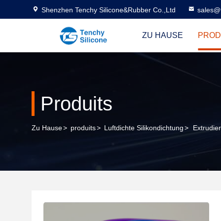
Shenzhen Tenchy Silicone&Rubber Co.,Ltd
sales@
ZU HAUSE
PROD
Produits
Zu Hause
>
produits
>
Luftdichte Silikondichtung
>
Extrudie