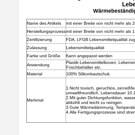
Lebe
Wärmebeständige
Name des Artikels
mit einer Breite von nicht mehr als
Herstellungsprozess
mit einer Breite von nicht mehr als
Zertifizierung
FDA, LFGB Lebensmittelqualität zu
Zulassung
Lebensmittelqualität
Farbe und Größe
Kann angepasst werden
Plastik-Lebensmittelboxen, Lebensm
Anwendung
Frischbehälter etc.
Material
100% Silikonkautschuk
1.Nicht toxisch, geruchlos, zerreißf
umweltfreundlich, Lebensdauer 10 
2.Mit guter Dichtungsfunktion, wasser
Merkmal
abkühlt und leicht zu reinigen
3.Gute Wärmedämmung, Temperaturb
4.Alle Fertigungsprozesse sind str